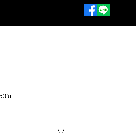
tact Us
50iu.