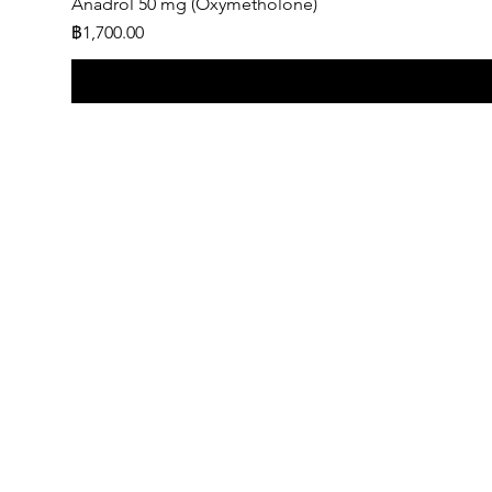
Anadrol 50 mg (Oxymetholone)
ราคา
฿1,700.00