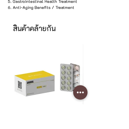
5. Gastrointestinal Health Treatment
6. Anti-Aging Benefits / Treatment
สินค้าคล้ายกัน
Anadrol 50 mg (Oxymetholone)
SLU-PP-332 400 mcg