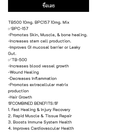
ซื้อเลย
TB500 10mg. BPC157 10mg. Mix
✅BPC-157
-Promotes Skin, Muscle, & bone healing.
-Increases stem cell production.
-Improves GI mucosal barrier or Leaky
Gut.
✅TB-500
-Increases blood vessel growth
-Wound Healing
-Decreases Inflammation
-Promotes extracellular matrix
production
-Hair Growth
💯COMBINED BENEFITS:💯
1. Fast Healing & Injury Recovery
2. Rapid Muscle & Tissue Repair
3. Boosts Immune System Health
4. Improves Cardiovascular Health