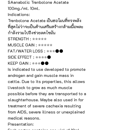
SAanabolic Trenbolone Acetate
100mg./ml. 10ml.
Indications:
Trenbolone Acetate เป็นฮอโมนที่ทรงพลัง
ที่สุดไม่ว่าจะเป็นด้านเสริมสร้างกล้ามเนื้อพละ
กำลังรวมไปถึงช่วยลดไขมัน
STRENGTH : ⭐⭐⭐⭐⭐
MUSCLE GAIN : ⭐⭐⭐⭐⭐
FAT/WATER LOSS : ⭐⭐⭐⚫⚫
SIDE EFFECT : ⭐⭐⭐⭐⚫
KEEP GAIN : ⭐⭐⭐⚫⚫
Is indicated to use developed to promote
androgen and gain muscle mass in
cattle. Due to its properties, this allows
livestock to grow as much muscle
possible before they are transported to a
slaughterhouse. Maybe also used in for
treatment of severe cachexia resulting
from AIDS, severe illness or unexplained
medical reasons.
Presentation: