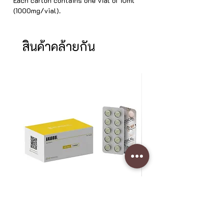
Each carton contains one vial of 10ml
(1000mg/vial).
สินค้าคล้ายกัน
Anadrol 50 mg (Oxymetholone)
SLU-PP-332 400 mcg