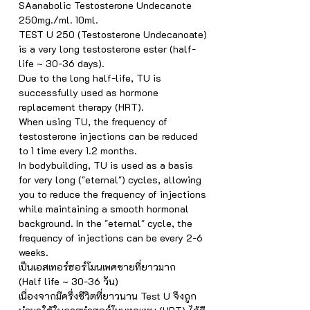
SAanabolic Testosterone Undecanote
250mg./ml. 10ml.
TEST U 250 (Testosterone Undecanoate)
is a very long testosterone ester (half-
life ~ 30-36 days).
Due to the long half-life, TU is
successfully used as hormone
replacement therapy (HRT).
When using TU, the frequency of
testosterone injections can be reduced
to 1 time every 1.2 months.
In bodybuilding, TU is used as a basis
for very long ("eternal") cycles, allowing
you to reduce the frequency of injections
while maintaining a smooth hormonal
background. In the "eternal" cycle, the
frequency of injections can be every 2-6
weeks.
เป็นเอสเทอร์ฮอร์โมนเพศชายที่ยาวมาก
(Half life ~ 30-36 วัน)
เนื่องจากมีครึ่งชีวิตที่ยาวนาน Test U จึงถูก