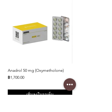
Anadrol 50 mg (Oxymetholone)
SLU-PP-332 400 mcg
ราคา
ราคา
฿1,700.00
฿1,750.00
เพิ่มลงในรถเข็น