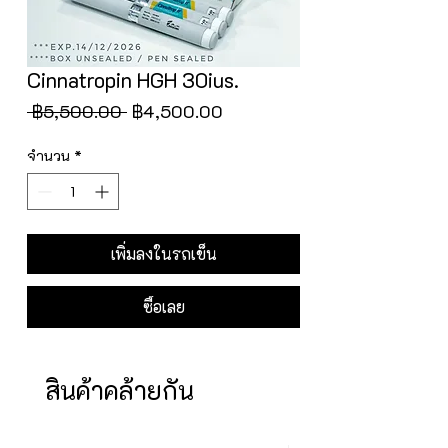
Cinnatropin HGH 30ius.
ราคา
ราคา
 ฿5,500.00 
฿4,500.00
ปกติ
ขาย
ลด
จำนวน
*
เพิ่มลงในรถเข็น
ซื้อเลย
สินค้าคล้ายกัน