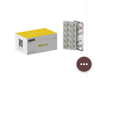
Anadrol 50 mg (Oxymetholone)
SLU-PP-332 400 mcg
ราคา
ราคา
฿1,700.00
฿1,750.00
เพิ่มลงในรถเข็น