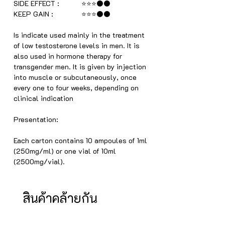
SIDE EFFECT : ⭐⭐⭐⚫⚫
KEEP GAIN : ⭐⭐⭐⚫⚫
Is indicate used mainly in the treatment
of low testosterone levels in men. It is
also used in hormone therapy for
transgender men. It is given by injection
into muscle or subcutaneously, once
every one to four weeks, depending on
clinical indication
Presentation:
Each carton contains 10 ampoules of 1ml
(250mg/ml) or one vial of 10ml
(2500mg/vial).
สินค้าคล้ายกัน