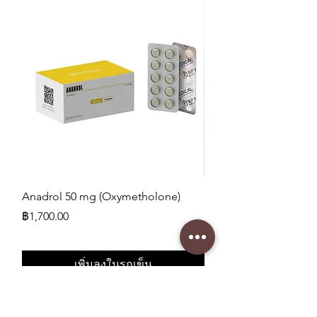
Anadrol 50 mg (Oxymetholone)
SLU-PP-332 400 mcg
ราคา
ราคา
฿1,700.00
฿1,750.00
เพิ่มลงในรถเข็น