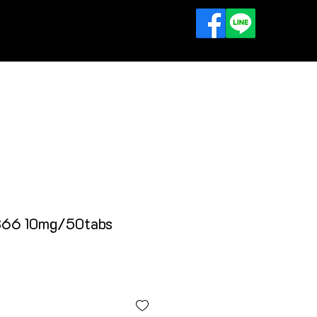
tact Us
866 10mg/50tabs