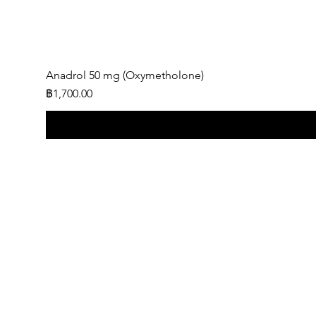
Anadrol 50 mg (Oxymetholone)
ราคา
฿1,700.00