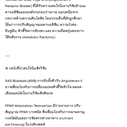
Receptor Blocker) ที่ได้รับความสนใจในงานวิจัยด้านเม
ตาบอลิซึมและองค์ประกอบร่างกาย นอกเหนือจาก
บทบาทด้านความดันโลหิต โดยประเด็นที่มักถูกศึกษา 
ได้แก่ การปรับสัญญาณเมตาบอลิซึม, ความไวต่อ
อินซูลิน, ตัวชี้วัดการอักเสบ และ ความยืดหยุ่นของการ
ใช้พลังงาน (metabolic flexibility)
---
⚙️ กลไกที่น่าสนใจในเชิงวิจัย
RAS Blockade (ARB): การยับยั้งตัวรับ Angiotensin II 
อาจเชื่อมโยงกับการเปลี่ยนแปลงตัวชี้วัดหัวใจ-หลอด
เลือดและไตในงานวิจัยเชิงสังเกต
PPAR Modulation: Telmisartan มีรายงานการ ปรับ
สัญญาณ PPAR บางชนิด ซึ่งเชื่อมโยงกับการเผาผลาญ
กรดไขมันและการจัดสรรสารอาหาร (nutrient 
partitioning) ในระดับเซลล์