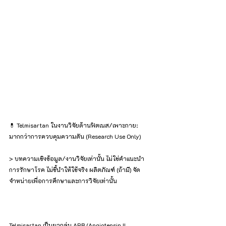
💊 Telmisartan ในงานวิจัยด้านฟิตเนส/เพาะกาย: 
มากกว่าการควบคุมความดัน (Research Use Only)
> บทความเชิงข้อมูล/งานวิจัยเท่านั้น ไม่ใช่คำแนะนำ
การรักษาโรค ไม่ชี้นำให้ใช้จริง ผลิตภัณฑ์ (ถ้ามี) จัด
จำหน่ายเพื่อการศึกษาและการวิจัยเท่านั้น
Telmisartan เป็นยากลุ่ม ARB (Angiotensin II 