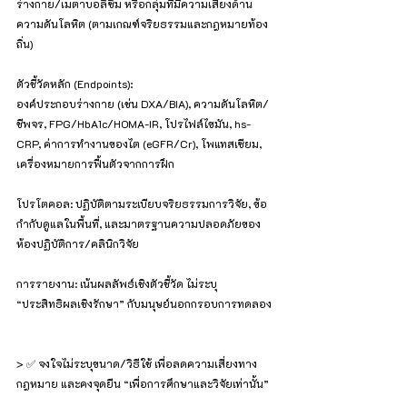
ร่างกาย/เมตาบอลิซึม หรือกลุ่มที่มีความเสี่ยงด้าน
ความดันโลหิต (ตามเกณฑ์จริยธรรมและกฎหมายท้อง
ถิ่น)
ตัวชี้วัดหลัก (Endpoints):
องค์ประกอบร่างกาย (เช่น DXA/BIA), ความดันโลหิต/
ชีพจร, FPG/HbA1c/HOMA-IR, โปรไฟล์ไขมัน, hs-
CRP, ค่าการทำงานของไต (eGFR/Cr), โพแทสเซียม, 
เครื่องหมายการฟื้นตัวจากการฝึก
โปรโตคอล: ปฏิบัติตามระเบียบจริยธรรมการวิจัย, ข้อ
กำกับดูแลในพื้นที่, และมาตรฐานความปลอดภัยของ
ห้องปฏิบัติการ/คลินิกวิจัย
การรายงาน: เน้นผลลัพธ์เชิงตัวชี้วัด ไม่ระบุ 
“ประสิทธิผลเชิงรักษา” กับมนุษย์นอกกรอบการทดลอง
> ✅ จงใจไม่ระบุขนาด/วิธีใช้ เพื่อลดความเสี่ยงทาง
กฎหมาย และคงจุดยืน “เพื่อการศึกษาและวิจัยเท่านั้น”