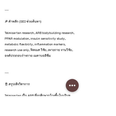
---
🔎 คำหลัก (SEO ช่วยค้นหา)
Telmisartan research, ARB bodybuilding research, 
PPAR modulation, insulin sensitivity study, 
metabolic flexibility, inflammation markers, 
research use only, ฟิตเนส วิจัย, เพาะกาย งานวิจัย, 
องค์ประกอบร่างกาย เมตาบอลิซึม
---
🧾 สรุปเชิงวิชาการ
Telmisartan เป็น ARB ที่ถูกศึกษากว้างขึ้นในบริบท
ฟิตเนส/เพาะกาย โดยเน้น เมตาบอลิซึม ความไวต่อ
อินซูลิน การอักเสบ และการจัดสรรสารอาหาร งาน
วิจัยที่ดีควรมีการคัดกรองและติดตามความปลอดภัย