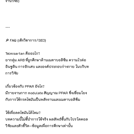
งานวิจัย)
---
🔎 FAQ (เชิงวิชาการ/SEO)
Telmisartan คืออะไร?
ยากลุ่ม ARB ที่ถูกศึกษาด้านเมตาบอลิซึม ความไวต่อ
อินซูลิน การอักเสบ และองค์ประกอบร่างกาย ในบริบท
การวิจัย
เกี่ยวข้องกับ PPAR ยังไง?
มีรายงานการ modulate สัญญาณ PPAR ซึ่งเชื่อมโยง
กับการใช้กรดไขมันเป็นพลังงานและเมตาบอลิซึม
ใช้เพื่อลดไขมันได้ไหม?
บทความนี้ไม่ชี้นำการใช้จริง ผลลัพธ์ขึ้นกับโปรโตคอล
วิจัยและตัวชี้วัด—ข้อมูลเพื่อการศึกษาเท่านั้น