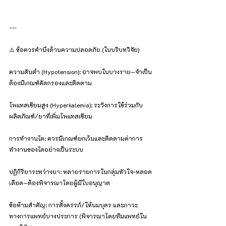
---
⚠️ ข้อควรคำนึงด้านความปลอดภัย (ในบริบทวิจัย)
ความดันต่ำ (Hypotension): อาจพบในบางราย—จำเป็น
ต้องมีเกณฑ์คัดกรองและติดตาม
โพแทสเซียมสูง (Hyperkalemia): ระวังการใช้ร่วมกับ
ผลิตภัณฑ์/ยาที่เพิ่มโพแทสเซียม
การทำงานไต: ควรมีเกณฑ์ยกเว้นและติดตามค่าการ
ทำงานของไตอย่างเป็นระบบ
ปฏิกิริยาระหว่างยา: หลายรายการในกลุ่มหัวใจ-หลอด
เลือด—ต้องพิจารณาโดยผู้มีใบอนุญาต
ข้อห้ามสำคัญ: การตั้งครรภ์/ให้นมบุตร และภาวะ
ทางการแพทย์บางประการ (พิจารณาโดยทีมแพทย์ใน