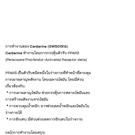
การทำงานของ 
Cardarine
 (
GW501516
)
Cardarine
 ทำงานโดยการกระตุ้นตัวรับ PPARδ 
(Peroxisome Proliferator-Activated Receptor delta)
PPARδ เป็นตัวรับชนิดหนึ่งในร่างกายที่ทำหน้าที่ควบคุม
การเผาผลาญพลังงาน โดยเฉพาะไขมัน โดยมีส่วน
เกี่ยวข้องกับ:
 * การเผาผลาญไขมัน: ช่วยกระตุ้นการสลายไขมันและ
การสร้างพลังงานจากไขมัน
 * การควบคุมน้ำหนัก: อาจช่วยลดน้ำหนักและไขมันใน
ร่างกายได้
 * การอักเสบ: มีส่วนช่วยลดการอักเสบในร่างกาย
กลไกการทำงานโดยสรุป: